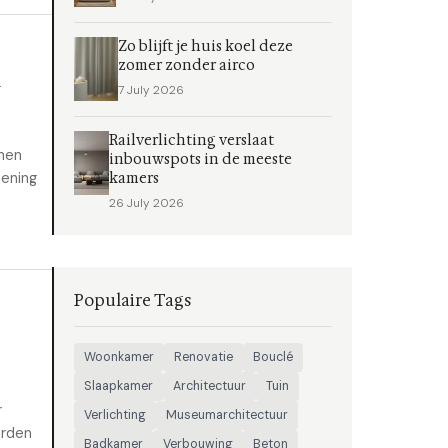
Zo blijft je huis koel deze
zomer zonder airco
n
7 July 2026
Railverlichting verslaat
nen
inbouwspots in de meeste
mening
kamers
26 July 2026
Populaire Tags
Woonkamer
Renovatie
Bouclé
Slaapkamer
Architectuur
Tuin
r
Verlichting
Museumarchitectuur
orden
Badkamer
Verbouwing
Beton