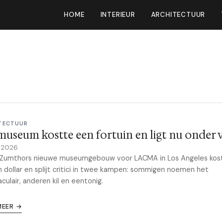
HOME
INTERIEUR
ARCHITECTUUR
TECTUUR
museum kostte een fortuin en ligt nu onder 
y 2026
 Zumthors nieuwe museumgebouw voor LACMA in Los Angeles kos
n dollar en splijt critici in twee kampen: sommigen noemen het
culair, anderen kil en eentonig.
MEER →