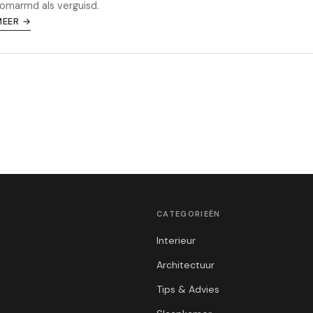
omarmd als verguisd.
MEER →
CATEGORIEËN
Interieur
Architectuur
Tips & Advies