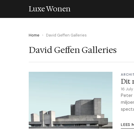
Luxe Wonen
Home
›
David Geffen Galleries
David Geffen Galleries
ARCHI
Dit 
16 Jul
Peter
miljoe
specta
LEES 