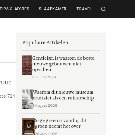
TIPS & ADVIES
SLAAPKAMER
TRAVEL
Populaire Artikelen
Gentleism is waarom de beste
nieuwe gebouwen niet
opvallen
26 June 2026
vuur
Waarom dit nieuwe museum
tte 724
eruitziet als een ruimteschip
1 August 2026
Sage green is voorbij, dit
groen neemt het over
25 July 2026