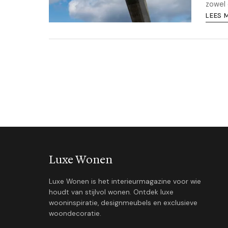
zowel 
LEES 
Luxe Wonen
Luxe Wonen is het interieurmagazine voor wie
houdt van stijlvol wonen. Ontdek luxe
wooninspiratie, designmeubels en exclusieve
woondecoratie.