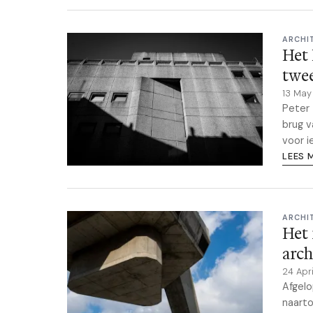
ARCHI
Het 
twe
13 Ma
Peter
brug v
voor i
LEES 
ARCHI
Het 
arch
24 Apr
Afgelo
naarto