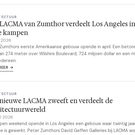
TECTUUR
LACMA van Zumthor verdeelt Los Angeles i
e kampen
y 2026
 Zumthors eerste Amerikaanse gebouw opende in april. Een beton
an 274 meter over Wilshire Boulevard, 724 miljoen dollar en een 
edereen.
MEER →
TECTUUR
nieuwe LACMA zweeft en verdeelt de
itectuurwereld
il 2026
pen weekend opende in Los Angeles een gebouw waar twintig jaa
e is gewerkt. Peter Zumthors David Geffen Galleries bij LACMA w