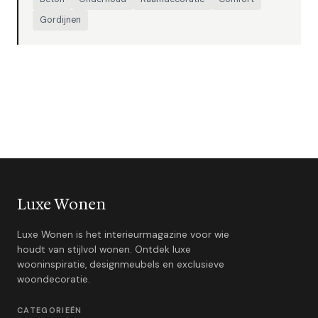
Gordijnen
Luxe Wonen
Luxe Wonen is het interieurmagazine voor wie
houdt van stijlvol wonen. Ontdek luxe
wooninspiratie, designmeubels en exclusieve
woondecoratie.
CATEGORIEËN