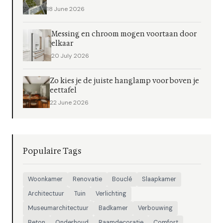
18 June 2026
Messing en chroom mogen voortaan door
elkaar
20 July 2026
Zo kies je de juiste hanglamp voor boven je
eettafel
22 June 2026
Populaire Tags
Woonkamer
Renovatie
Bouclé
Slaapkamer
Architectuur
Tuin
Verlichting
Museumarchitectuur
Badkamer
Verbouwing
Beton
Onderhoud
Raamdecoratie
Comfort