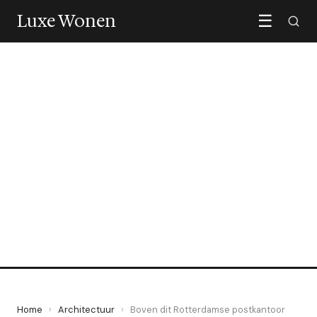
Luxe Wonen
☰
ARCHITECTUUR
Boven dit Rotterdamse
postkantoor verrijst een
luxehotel
8 July 2026
·
6 min leestijd
Home
›
Architectuur
›
Boven dit Rotterdamse postkantoor