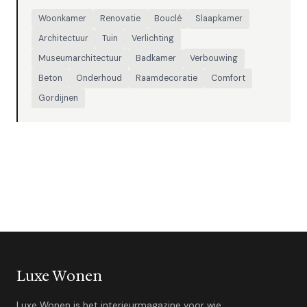
Woonkamer
Renovatie
Bouclé
Slaapkamer
Architectuur
Tuin
Verlichting
Museumarchitectuur
Badkamer
Verbouwing
Beton
Onderhoud
Raamdecoratie
Comfort
Gordijnen
Luxe Wonen
Luxe Wonen is het interieurmagazine voor wie