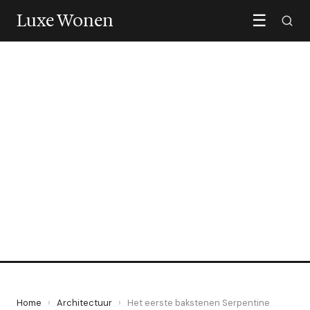
Luxe Wonen
☰
ARCHITECTUUR
Het eerste bakstenen
Serpentine Pavilion in 25
jaar
11 June 2026
·
6 min leestijd
Home
›
Architectuur
›
Het eerste bakstenen Serpentine