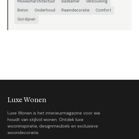
Museumarchitectuur
Badkamer
Verbouwing
Beton
Onderhoud
Raamdecoratie
Comfort
Gordijnen
Luxe Wonen
Luxe Wonen is het interieurmagazine voor wie
houdt van stijlvol wonen. Ontdek luxe
wooninspiratie, designmeubels en exclusieve
woondecoratie.