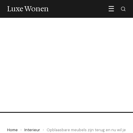
Luxe Wonen
☰
INTERIEUR
Opblaasbare meubels zijn
terug en nu wil je ze echt
hebben
16 May 2026
·
5 min leestijd
Home
›
Interieur
›
Opblaasbare meubels zijn terug en nu wil je