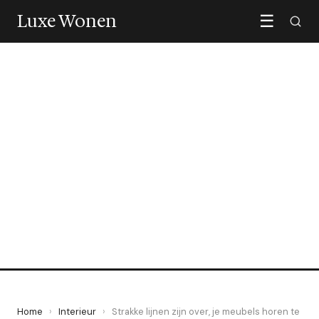
Luxe Wonen
☰
INTERIEUR
Strakke lijnen zijn over, je
meubels horen te golven
11 May 2026
·
5 min leestijd
Home
›
Interieur
›
Strakke lijnen zijn over, je meubels horen te