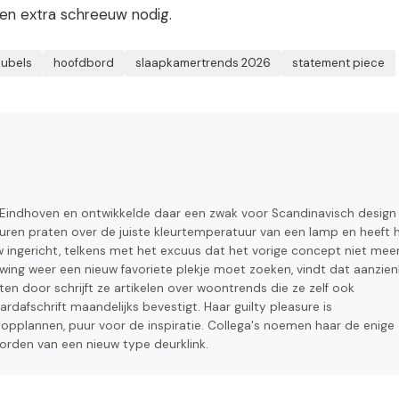
en extra schreeuw nodig.
eubels
hoofdbord
slaapkamertrends 2026
statement piece
n Eindhoven en ontwikkelde daar een zwak voor Scandinavisch design
 uren praten over de juiste kleurtemperatuur van een lamp en heeft 
ingericht, telkens met het excuus dat het vorige concept niet meer
uwing weer een nieuw favoriete plekje moet zoeken, vindt dat aanzienl
hten door schrijft ze artikelen over woontrends die ze zelf ook
rdafschrift maandelijks bevestigt. Haar guilty pleasure is
plannen, puur voor de inspiratie. Collega's noemen haar de enige
orden van een nieuw type deurklink.