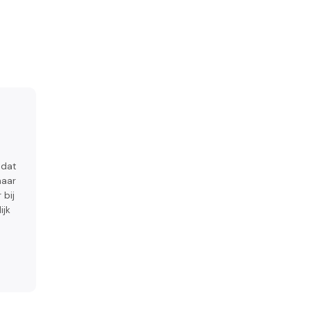
 dat
haar
 bij
ijk