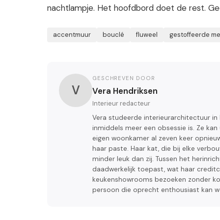
nachtlampje. Het hoofdbord doet de rest. Ge
accentmuur
bouclé
fluweel
gestoffeerde m
GESCHREVEN DOOR
V
Vera Hendriksen
Interieur redacteur
Vera studeerde interieurarchitectuur i
inmiddels meer een obsessie is. Ze kan
eigen woonkamer al zeven keer opnieuw 
haar paste. Haar kat, die bij elke verbo
minder leuk dan zij. Tussen het herinric
daadwerkelijk toepast, wat haar creditca
keukenshowrooms bezoeken zonder koop
persoon die oprecht enthousiast kan w