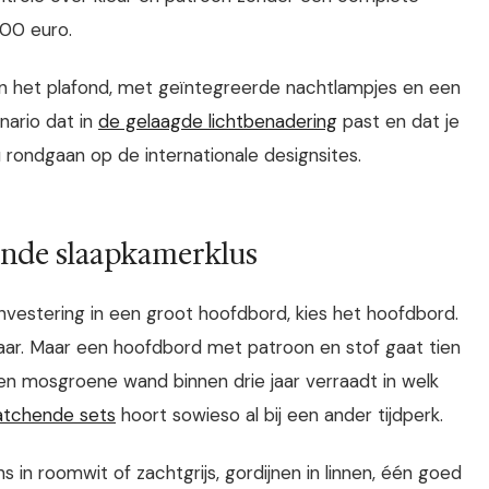
500 euro.
n het plafond, met geïntegreerde nachtlampjes en een
enario dat in
de gelaagde lichtbenadering
past en dat je
u rondgaan op de internationale designsites.
gende slaapkamerklus
nvestering in een groot hoofdbord, kies het hoofdbord.
waar. Maar een hoofdbord met patroon en stof gaat tien
een mosgroene wand binnen drie jaar verraadt in welk
atchende sets
hoort sowieso al bij een ander tijdperk.
s in roomwit of zachtgrijs, gordijnen in linnen, één goed