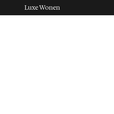
Luxe Wonen
SLAAPKAMER
Vergeet de accen
hoofdbord doet 
9 May 2026
·
5 min leestijd