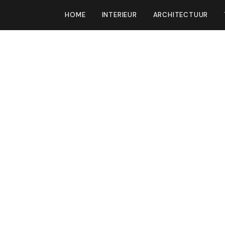
HOME
INTERIEUR
ARCHITECTUUR
tmuur, je
het werk nu