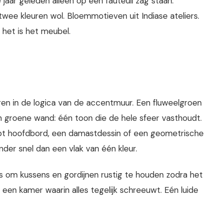
 jaar geleden alleen op een fauteuil zag staan.
wee kleuren wol. Bloemmotieven uit Indiase ateliers.
 het is het meubel.
hangen in de logica van de accentmuur. Een fluweelgroen
n groene wand: één toon die de hele sfeer vasthoudt.
ept hoofdbord, een damastdessin of een geometrische
inder snel dan een vlak van één kleur.
fs om kussens en gordijnen rustig te houden zodra het
 een kamer waarin alles tegelijk schreeuwt. Eén luide