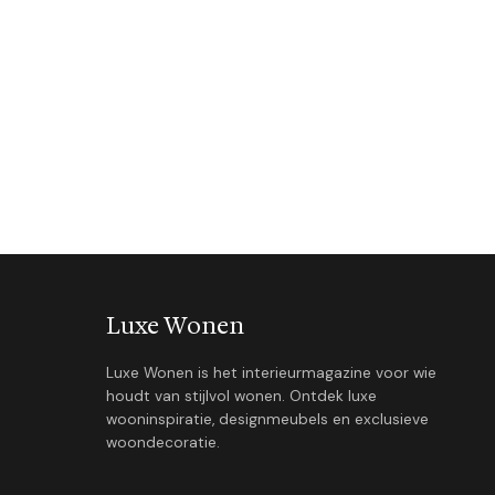
Luxe Wonen
Luxe Wonen is het interieurmagazine voor wie
houdt van stijlvol wonen. Ontdek luxe
wooninspiratie, designmeubels en exclusieve
woondecoratie.