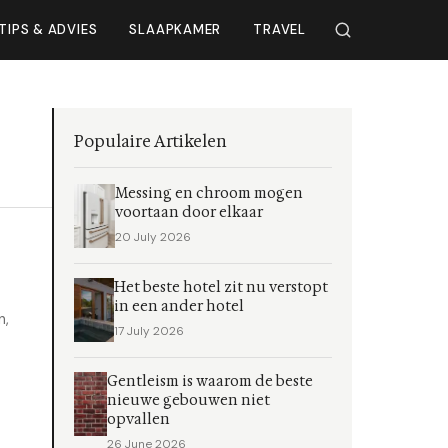
TIPS & ADVIES
SLAAPKAMER
TRAVEL
Populaire Artikelen
Messing en chroom mogen
voortaan door elkaar
20 July 2026
Het beste hotel zit nu verstopt
in een ander hotel
n,
17 July 2026
Gentleism is waarom de beste
nieuwe gebouwen niet
opvallen
26 June 2026