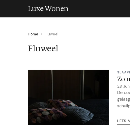
Luxe Wonen
Home
›
Fluweel
Fluweel
SLAAP
Zo m
29 Ju
De coc
gelaag
schuil
LEES 