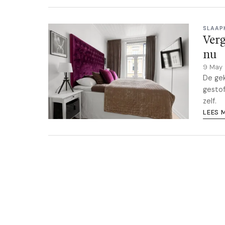
SLAAP
Verg
nu
9 May
De gek
gestof
zelf.
LEES 