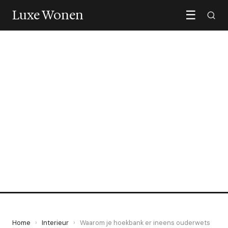
Luxe Wonen
☰
INTERIEUR
Waarom je hoekbank er
ineens ouderwets uitziet
3 July 2026
·
5 min leestijd
Home
›
Interieur
›
Waarom je hoekbank er ineens ouderwets