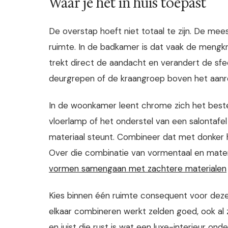
Waar je het in huis toepast
De overstap hoeft niet totaal te zijn. De mee
ruimte. In de badkamer is dat vaak de mengk
trekt direct de aandacht en verandert de sfee
deurgrepen of de kraangroep boven het aanr
In de woonkamer leent chrome zich het best
vloerlamp of het onderstel van een salontafe
materiaal steunt. Combineer dat met donker 
Over die combinatie van vormentaal en mater
vormen samengaan met zachtere materialen
Kies binnen één ruimte consequent voor deze
elkaar combineren werkt zelden goed, ook al zi
en juist die rust is wat een luxe-interieur o