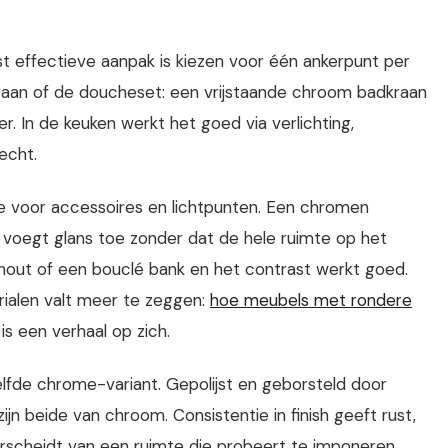
st effectieve aanpak is kiezen voor één ankerpunt per
raan of de doucheset: een vrijstaande chroom badkraan
r. In de keuken werkt het goed via verlichting,
echt.
e voor accessoires en lichtpunten. Een chromen
l voegt glans toe zonder dat de hele ruimte op het
hout of een bouclé bank en het contrast werkt goed.
ialen valt meer te zeggen:
hoe meubels met rondere
is een verhaal op zich.
lfde chrome-variant. Gepolijst en geborsteld door
jn beide van chroom. Consistentie in finish geeft rust,
nderscheidt van een ruimte die probeert te imponeren.