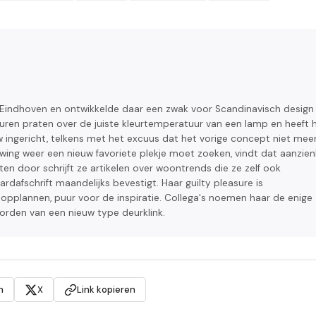
n Eindhoven en ontwikkelde daar een zwak voor Scandinavisch design
 uren praten over de juiste kleurtemperatuur van een lamp en heeft 
ingericht, telkens met het excuus dat het vorige concept niet meer
uwing weer een nieuw favoriete plekje moet zoeken, vindt dat aanzienl
hten door schrijft ze artikelen over woontrends die ze zelf ook
rdafschrift maandelijks bevestigt. Haar guilty pleasure is
plannen, puur voor de inspiratie. Collega's noemen haar de enige
orden van een nieuw type deurklink.
n
X
Link kopieren