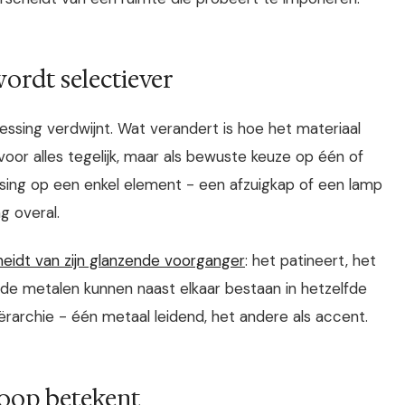
wordt selectiever
sing verdwijnt. Wat verandert is hoe het materiaal
 voor alles tegelijk, maar als bewuste keuze op één of
sing op een enkel element - een afzuigkap of een lamp
g overal.
eidt van zijn glanzende voorganger
: het patineert, het
Beide metalen kunnen naast elkaar bestaan in hetzelfde
iërarchie - één metaal leidend, het andere als accent.
koop betekent