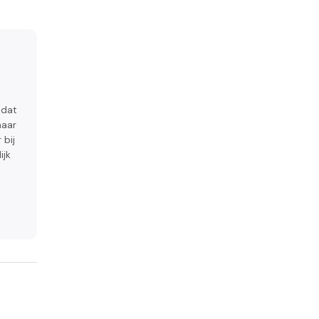
 dat
haar
 bij
ijk