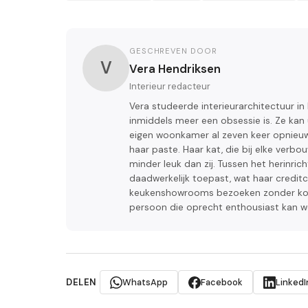
GESCHREVEN DOOR
V
Vera Hendriksen
Interieur redacteur
Vera studeerde interieurarchitectuur i
inmiddels meer een obsessie is. Ze kan
eigen woonkamer al zeven keer opnieuw 
haar paste. Haar kat, die bij elke verbo
minder leuk dan zij. Tussen het herinric
daadwerkelijk toepast, wat haar creditca
keukenshowrooms bezoeken zonder koop
persoon die oprecht enthousiast kan w
DELEN
WhatsApp
Facebook
LinkedI