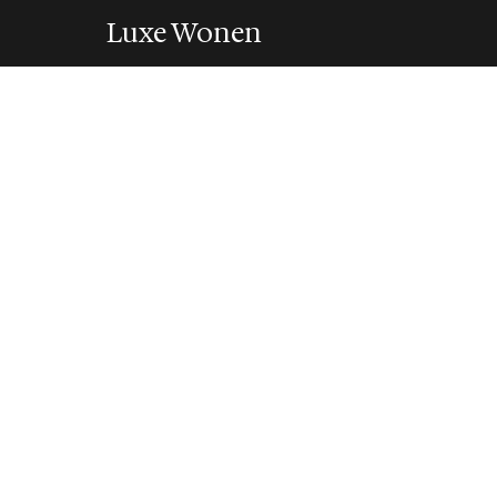
Luxe Wonen
INTERIEUR
Chrome neemt he
over in je interie
15 May 2026
·
5 min leestijd