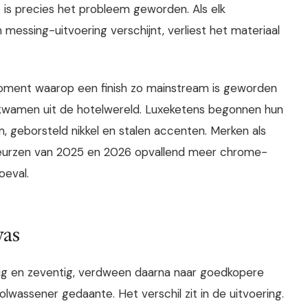
t is precies het probleem geworden. Als elk
essing-uitvoering verschijnt, verliest het materiaal
moment waarop een finish zo mainstream is geworden
len kwamen uit de hotelwereld. Luxeketens begonnen hun
, geborsteld nikkel en stalen accenten. Merken als
eurzen van 2025 en 2026 opvallend meer chrome-
oeval.
was
tig en zeventig, verdween daarna naar goedkopere
volwassener gedaante. Het verschil zit in de uitvoering.