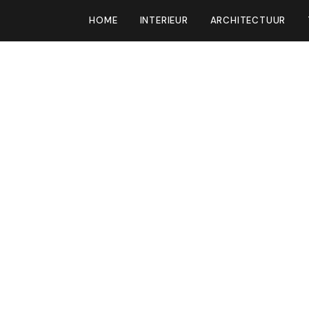
HOME
INTERIEUR
ARCHITECTUUR
t van messing
ur