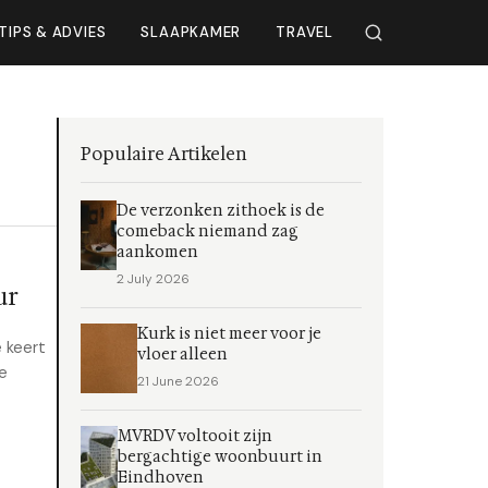
TIPS & ADVIES
SLAAPKAMER
TRAVEL
Populaire Artikelen
De verzonken zithoek is de
comeback niemand zag
aankomen
2 July 2026
ur
Kurk is niet meer voor je
e keert
vloer alleen
de
21 June 2026
MVRDV voltooit zijn
bergachtige woonbuurt in
Eindhoven