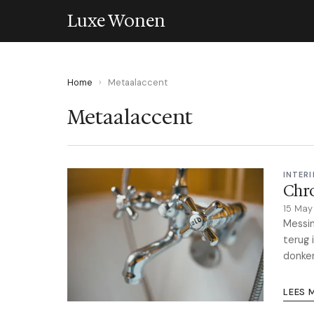
Luxe Wonen
Home
›
Metaalaccent
Metaalaccent
INTERI
Chro
15 Ma
Messin
terug 
donker
LEES 