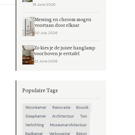
18 June 2026
Messing en chroom mogen
voortaan door elkaar
20 July 2026
Zo kies je de juiste hanglamp
voor boven je eettafel
22 June 2026
Populaire Tags
Woonkamer
Renovatie
Bouclé
Slaapkamer
Architectuur
Tuin
Verlichting
Museumarchitectuur
Badkamer
Verbouwing
Beton