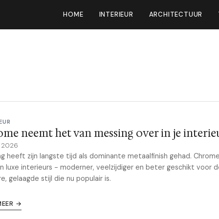
HOME
INTERIEUR
ARCHITECTUUR
EUR
me neemt het van messing over in je interie
y 2026
g heeft zijn langste tijd als dominante metaalfinish gehad. Chrom
in luxe interieurs - moderner, veelzijdiger en beter geschikt voor 
e, gelaagde stijl die nu populair is.
MEER →