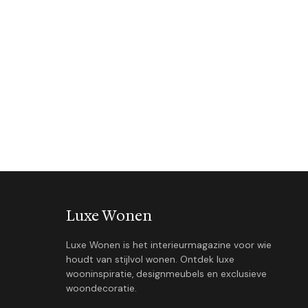
Luxe Wonen
Luxe Wonen is het interieurmagazine voor wie
houdt van stijlvol wonen. Ontdek luxe
wooninspiratie, designmeubels en exclusieve
woondecoratie.