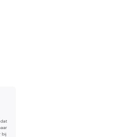
 dat
haar
 bij