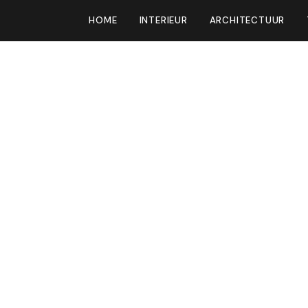
HOME
INTERIEUR
ARCHITECTUUR
len nemen het
en over