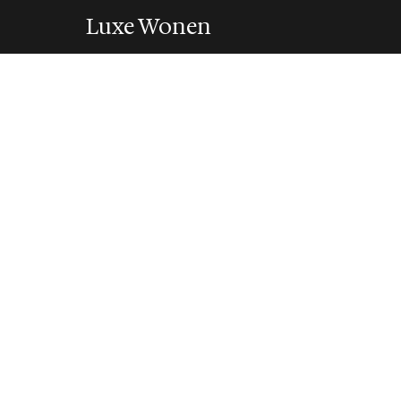
Luxe Wonen
INTERIEUR
Geribbelde pane
van gladde front
25 May 2026
·
5 min leestijd