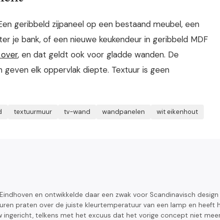
Een geribbeld zijpaneel op een bestaand meubel, een
r je bank, of een nieuwe keukendeur in geribbeld MDF
n over
, en dat geldt ook voor gladde wanden. De
 geven elk oppervlak diepte. Textuur is geen
d
textuurmuur
tv-wand
wandpanelen
wit eikenhout
n Eindhoven en ontwikkelde daar een zwak voor Scandinavisch design
 uren praten over de juiste kleurtemperatuur van een lamp en heeft 
ingericht, telkens met het excuus dat het vorige concept niet meer