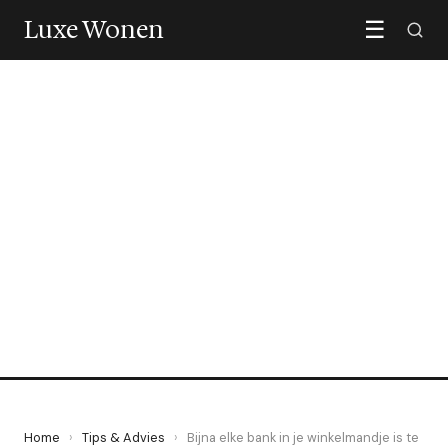
Luxe Wonen
☰
TIPS & ADVIES
Bijna elke bank in je
winkelmandje is te groot
12 May 2026
·
6 min leestijd
Home
›
Tips & Advies
›
Bijna elke bank in je winkelmandje is te