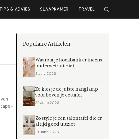
TIPS & ADVIES
SLAAPKAMER
TRAVEL
Populaire Artikelen
Waarom je hoekbank er ineens
ouderwets uitziet
3 July 2026
Zo kies je de juiste hanglamp
voor boven je eettafel
 van
22 June 2026
e tape-
Zo style je een salontafel die er
altijd goed uitziet
19 June 2026