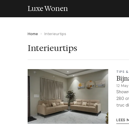
Luxe Wonen
Home
›
Interieurtips
Interieurtips
TIPS &
Bijn
12 Ma
Showro
280 cm
truc d
LEES 