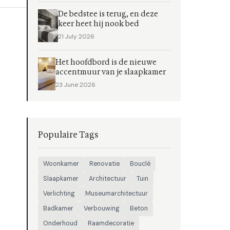
De bedstee is terug, en deze
keer heet hij nook bed
21 July 2026
Het hoofdbord is de nieuwe
accentmuur van je slaapkamer
23 June 2026
Populaire Tags
Woonkamer
Renovatie
Bouclé
Slaapkamer
Architectuur
Tuin
Verlichting
Museumarchitectuur
Badkamer
Verbouwing
Beton
Onderhoud
Raamdecoratie