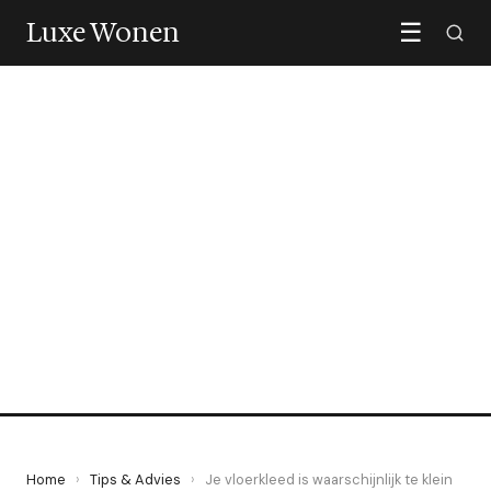
Luxe Wonen
☰
TIPS & ADVIES
Je vloerkleed is
waarschijnlijk te klein
12 June 2026
·
6 min leestijd
Home
›
Tips & Advies
›
Je vloerkleed is waarschijnlijk te klein