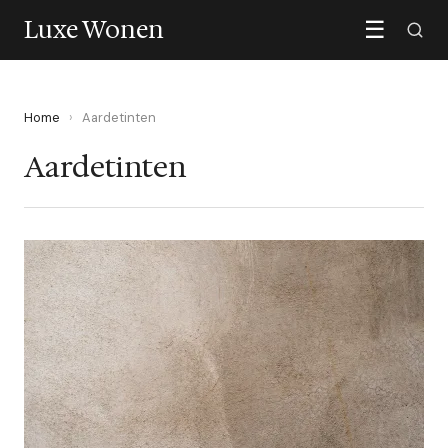
Luxe Wonen
☰
Home
›
Aardetinten
Aardetinten