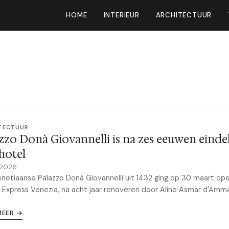
HOME
INTERIEUR
ARCHITECTUUR
TECTUUR
zzo Donà Giovannelli is na zes eeuwen eindel
hotel
 2026
netiaanse Palazzo Donà Giovannelli uit 1432 ging op 30 maart ope
 Express Venezia, na acht jaar renoveren door Aline Asmar d'Amm
MEER →