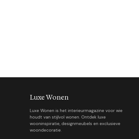
Luxe Wonen
Luxe Wonen is het interieurmagazine voor wie
houdt van stijlvol wonen. Ontdek luxe
wooninspiratie, designmeubels en exclusieve
woondecoratie.