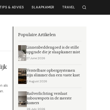
TIPS & ADVIES
SLAAPKAMER
TRAVEL
Populaire Artikelen
Linnenbeddengoed is de stille
upgrade die je slaapkamer mist
27 June 2026
ijk
Verstelbare opbergsystemen
zijn slimmer dan een vaste kast
2 August 2026
n als
an.
Railverlichting verslaat
inbouwspots in de meeste
kamers
26 July 2026