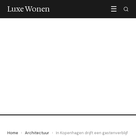
Luxe Wonen
☰
ARCHITECTUUR
In Kopenhagen drijft een
gastenverblijf midden in de
haven
17 May 2026
·
5 min leestijd
Home
›
Architectuur
›
In Kopenhagen drijft een gastenverblijf