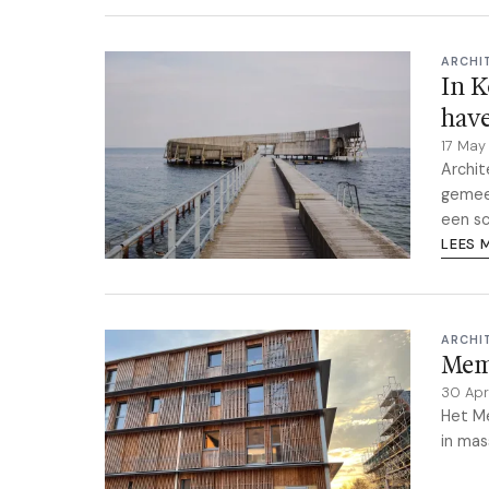
ARCHI
In K
hav
17 May
Archit
gemee
een sc
LEES 
ARCHI
Memp
30 Apr
Het M
in mas