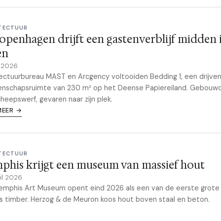
TECTUUR
openhagen drijft een gastenverblijf midden 
en
 2026
ectuurbureau MAST en Arcgency voltooiden Bedding 1, een drijve
nschapsruimte van 230 m² op het Deense Papiereiland. Gebouw
heepswerf, gevaren naar zijn plek.
MEER →
TECTUUR
his krijgt een museum van massief hout
il 2026
emphis Art Museum opent eind 2026 als een van de eerste grot
s timber. Herzog & de Meuron koos hout boven staal en beton.