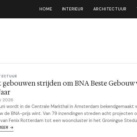
HOME
INTERIEUR
ARCHITECTUUR
TECTUUR
t gebouwen strijden om BNA Beste Gebouw 
Jaar
y 2026
uni wordt in de Centrale Markthal in Amsterdam bekendgemaakt 
 de BNA-prijs wint. Van 79 inzendingen streden acht projecten 
- van Fenix Rotterdam tot een wooncluster in het Groningse Sted
MEER →