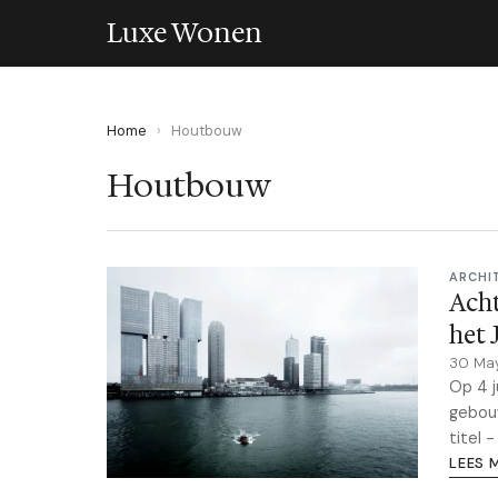
Luxe Wonen
Home
›
Houtbouw
Houtbouw
ARCHI
Ach
het 
30 Ma
Op 4 j
gebouw
titel 
LEES 