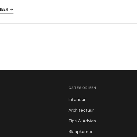
MEER →
CATEGORIEËN
Interieur
Architectuur
Tips & Advies
Slaapkamer