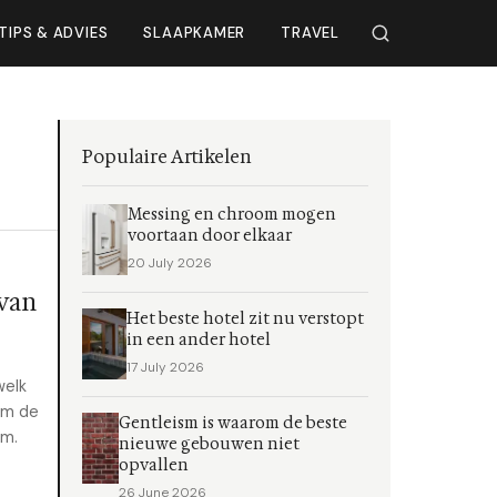
TIPS & ADVIES
SLAAPKAMER
TRAVEL
Populaire Artikelen
Messing en chroom mogen
voortaan door elkaar
20 July 2026
van
Het beste hotel zit nu verstopt
in een ander hotel
17 July 2026
welk
om de
Gentleism is waarom de beste
um.
nieuwe gebouwen niet
opvallen
26 June 2026