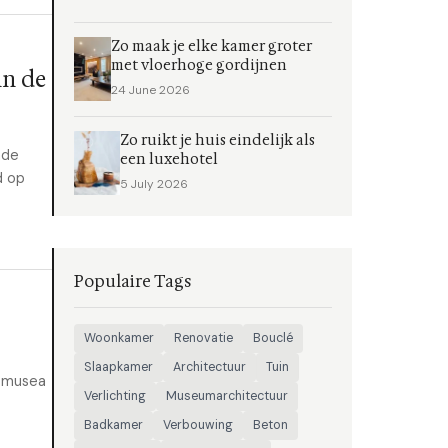
Zo maak je elke kamer groter
met vloerhoge gordijnen
in de
24 June 2026
Zo ruikt je huis eindelijk als
nde
een luxehotel
d op
5 July 2026
Populaire Tags
Woonkamer
Renovatie
Bouclé
Slaapkamer
Architectuur
Tuin
e musea
Verlichting
Museumarchitectuur
Badkamer
Verbouwing
Beton