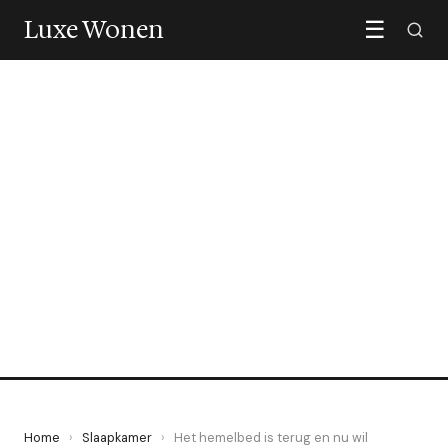
Luxe Wonen
☰
SLAAPKAMER
Het hemelbed is terug en nu
wil iedereen er een
8 June 2026
·
6 min leestijd
Home
›
Slaapkamer
›
Het hemelbed is terug en nu wil