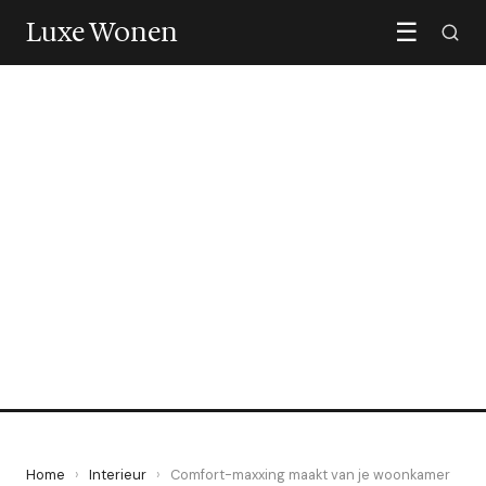
Luxe Wonen
☰
INTERIEUR
Comfort-maxxing maakt
van je woonkamer eindelijk
een thuis
20 May 2026
·
5 min leestijd
Home
›
Interieur
›
Comfort-maxxing maakt van je woonkamer