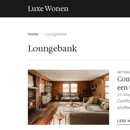
Luxe Wonen
Home
›
Loungebank
Loungebank
INTERI
Com
een 
20 Ma
Comfor
stoffe
LEES 