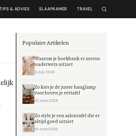
TIPS & ADVIES
SLAAPKAMER
TRAVEL
Populaire Artikelen
Waarom je hoekbank er ineens
ouderwets uitziet
3 July 2026
lijk
Zo kies je de juiste hanglamp
voor boven je eettafel
22 June 2026
e
Zo style je een salontafel die er
altijd goed uitziet
19 June 2026