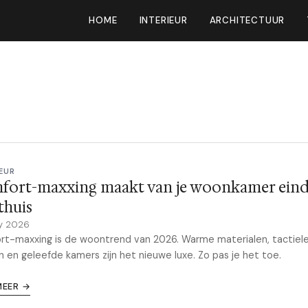
HOME
INTERIEUR
ARCHITECTUUR
EUR
fort-maxxing maakt van je woonkamer einde
thuis
y 2026
t-maxxing is de woontrend van 2026. Warme materialen, tactiel
n en geleefde kamers zijn het nieuwe luxe. Zo pas je het toe.
MEER →