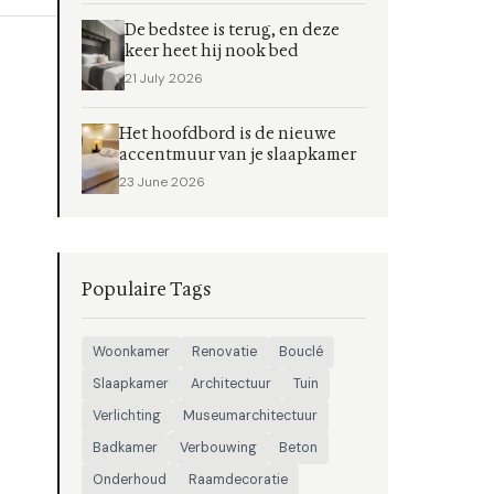
De bedstee is terug, en deze
keer heet hij nook bed
21 July 2026
Het hoofdbord is de nieuwe
accentmuur van je slaapkamer
23 June 2026
Populaire Tags
Woonkamer
Renovatie
Bouclé
Slaapkamer
Architectuur
Tuin
Verlichting
Museumarchitectuur
Badkamer
Verbouwing
Beton
Onderhoud
Raamdecoratie