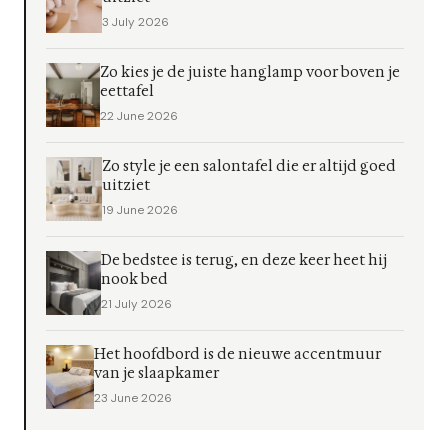
3 July 2026
Zo kies je de juiste hanglamp voor boven je
eettafel
22 June 2026
Zo style je een salontafel die er altijd goed
uitziet
19 June 2026
De bedstee is terug, en deze keer heet hij
nook bed
21 July 2026
Het hoofdbord is de nieuwe accentmuur
van je slaapkamer
23 June 2026