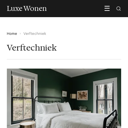
Luxe Wonen
☰
Home
›
Verftechniek
Verftechniek