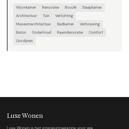
Woonkamer
Renovatie
Bouclé
Slaapkamer
Architectuur
Tuin
Verlichting
Museumarchitectuur
Badkamer
Verbouwing
Beton
Onderhoud
Raamdecoratie
Comfort
Gordijnen
Luxe Wonen
Luxe Wonen is het interieurmagazine voor wie