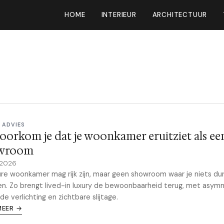
HOME
INTERIEUR
ARCHITECTUUR
 ADVIES
oorkom je dat je woonkamer eruitziet als ee
wroom
 2026
re woonkamer mag rijk zijn, maar geen showroom waar je niets dur
en. Zo brengt lived-in luxury de bewoonbaarheid terug, met asymm
de verlichting en zichtbare slijtage.
MEER →