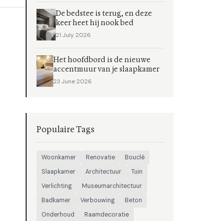
De bedstee is terug, en deze
keer heet hij nook bed
21 July 2026
Het hoofdbord is de nieuwe
accentmuur van je slaapkamer
23 June 2026
Populaire Tags
Woonkamer
Renovatie
Bouclé
Slaapkamer
Architectuur
Tuin
Verlichting
Museumarchitectuur
Badkamer
Verbouwing
Beton
Onderhoud
Raamdecoratie