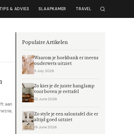
TIPS & ADVIES
SLAAPKAMER
TRAVEL
Populaire Artikelen
Waarom je hoekbank er ineens
ouderwets uitziet
3 July 2026
n
Zo kies je de juiste hanglamp
voor boven je eettafel
22 June 2026
ft aan
etrie,
Zo style je een salontafel die er
altijd goed uitziet
19 June 2026