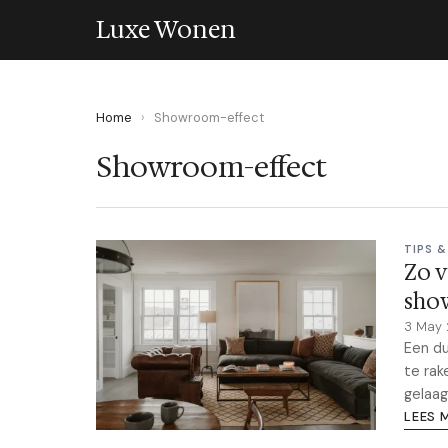
Luxe Wonen
Home
›
Showroom-effect
Showroom-effect
TIPS &
Zo v
sho
3 May
Een du
te rak
gelaag
LEES 