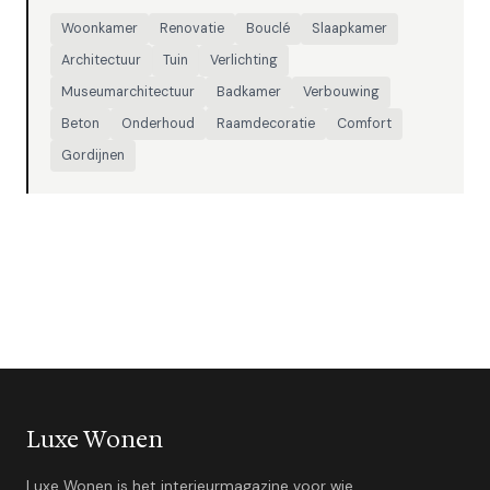
Woonkamer
Renovatie
Bouclé
Slaapkamer
Architectuur
Tuin
Verlichting
Museumarchitectuur
Badkamer
Verbouwing
Beton
Onderhoud
Raamdecoratie
Comfort
Gordijnen
Luxe Wonen
Luxe Wonen is het interieurmagazine voor wie