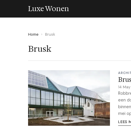
Luxe Wonen
Home
›
Brusk
Brusk
ARCHI
Brus
14 Ma
Robbre
een do
binnen
mei op
LEES 