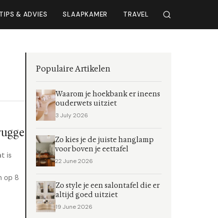
TIPS & ADVIES
SLAAPKAMER
TRAVEL
Populaire Artikelen
Waarom je hoekbank er ineens
ouderwets uitziet
3 July 2026
rugge
Zo kies je de juiste hanglamp
voor boven je eettafel
t is
22 June 2026
n op 8
Zo style je een salontafel die er
altijd goed uitziet
19 June 2026