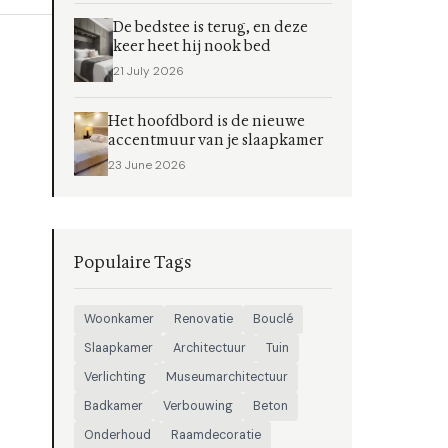
De bedstee is terug, en deze
keer heet hij nook bed
21 July 2026
Het hoofdbord is de nieuwe
accentmuur van je slaapkamer
23 June 2026
Populaire Tags
Woonkamer
Renovatie
Bouclé
Slaapkamer
Architectuur
Tuin
Verlichting
Museumarchitectuur
Badkamer
Verbouwing
Beton
Onderhoud
Raamdecoratie