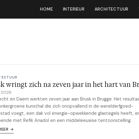
HOME
INTERIEUR
ARCHITECTUUR
TECTUUR
k wringt zich na zeven jaar in het hart van B
y 2026
cht en Daem werkten zeven jaar aan Brusk in Brugge. Het resultaa
nkergroene kunsthal die zich onopvallend in de werelderfgoed-
stad voegt, een dak vol energie-opwekkende glastegels heeft, e
ende met Refik Anadol en een middeleeuwse tentoonstelling.
MEER →