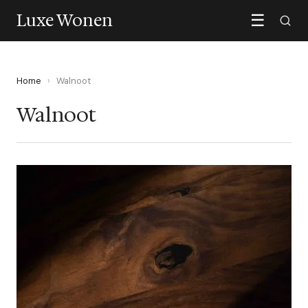
Luxe Wonen
☰
Home
›
Walnoot
Walnoot