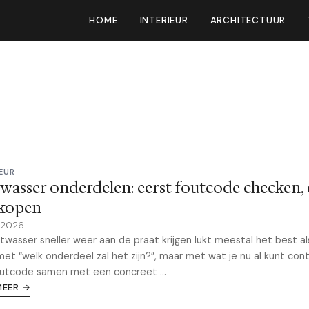
HOME
INTERIEUR
ARCHITECTUUR
EUR
wasser onderdelen: eerst foutcode checken,
 kopen
l 2026
twasser sneller weer aan de praat krijgen lukt meestal het best als
met “welk onderdeel zal het zijn?”, maar met wat je nu al kunt cont
utcode samen met een concreet ...
MEER →