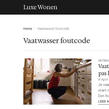
Luxe Wonen
Home
›
Vaatwasser foutcode
Vaatwasser foutcode
INTERI
Vaat
pas
8 Apri
Je vaa
start 
Een fo
LEES 