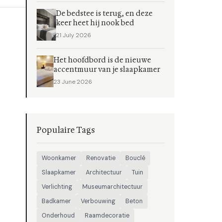
De bedstee is terug, en deze
keer heet hij nook bed
21 July 2026
Het hoofdbord is de nieuwe
accentmuur van je slaapkamer
23 June 2026
Populaire Tags
Woonkamer
Renovatie
Bouclé
Slaapkamer
Architectuur
Tuin
Verlichting
Museumarchitectuur
Badkamer
Verbouwing
Beton
Onderhoud
Raamdecoratie