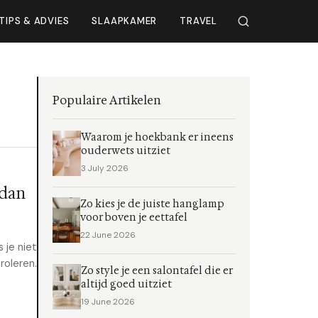
TIPS & ADVIES
SLAAPKAMER
TRAVEL
Populaire Artikelen
Waarom je hoekbank er ineens
ouderwets uitziet
3 July 2026
 dan
Zo kies je de juiste hanglamp
voor boven je eettafel
22 June 2026
 je niet
roleren.
Zo style je een salontafel die er
altijd goed uitziet
19 June 2026