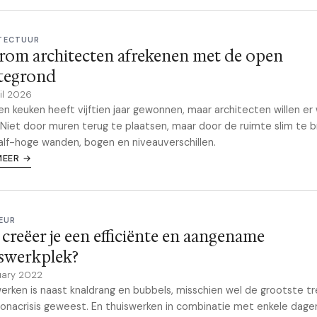
TECTUUR
rom architecten afrekenen met de open
ttegrond
il 2026
n keuken heeft vijftien jaar gewonnen, maar architecten willen er
 Niet door muren terug te plaatsen, maar door de ruimte slim te 
lf-hoge wanden, bogen en niveauverschillen.
MEER →
EUR
creëer je een efficiënte en aangename
iswerkplek?
uary 2022
erken is naast knaldrang en bubbels, misschien wel de grootste t
onacrisis geweest. En thuiswerken in combinatie met enkele dage