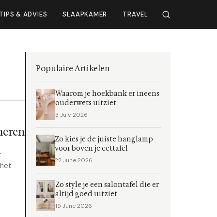
TIPS & ADVIES
SLAAPKAMER
TRAVEL
Populaire Artikelen
Waarom je hoekbank er ineens
ouderwets uitziet
3 July 2026
neren
Zo kies je de juiste hanglamp
voor boven je eettafel
r
22 June 2026
 het
Zo style je een salontafel die er
altijd goed uitziet
19 June 2026