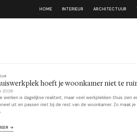
HOME
INTERIEUR
ARCHITECTUUR
EUR
huiswerkplek hoeft je woonkamer niet te rui
e 2026
e werken is dagelijkse realiteit, maar veel werkplekken thuis zien e
oneel uit en passen niet bij de rest van de woonkamer. Zo maak je
.
MEER →