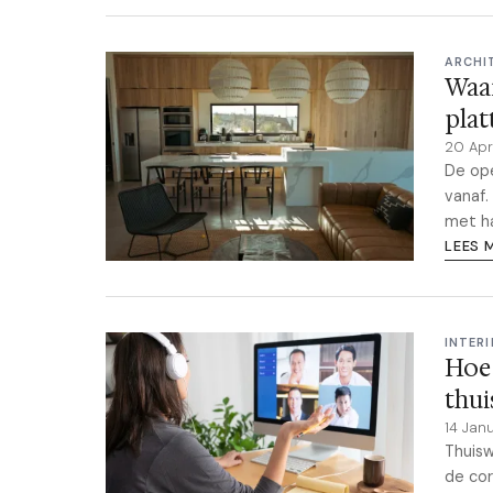
ARCHI
Waa
pla
20 Apr
De ope
vanaf.
met ha
LEES 
INTERI
Hoe 
thu
14 Jan
Thuisw
de cor