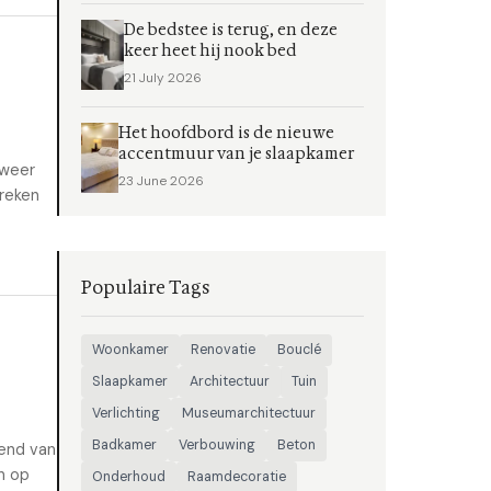
De bedstee is terug, en deze
keer heet hij nook bed
21 July 2026
Het hoofdbord is de nieuwe
accentmuur van je slaapkamer
 weer
23 June 2026
breken
Populaire Tags
Woonkamer
Renovatie
Bouclé
Slaapkamer
Architectuur
Tuin
Verlichting
Museumarchitectuur
Badkamer
Verbouwing
Beton
rend van
n op
Onderhoud
Raamdecoratie