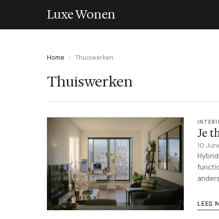
Luxe Wonen
Home
›
Thuiswerken
Thuiswerken
INTERI
Je t
10 Jun
Hybrid
functi
anders
LEES 