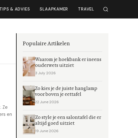
TIPS & ADVIES
SLAAPKAMER
TRAVEL
Populaire Artikelen
Waarom je hoekbank er ineens
ouderwets uitziet
3 July 2026
Zo kies je de juiste hanglamp
voor boven je eettafel
22 June 2026
. Ze
ers en
Zo style je een salontafel die er
altijd goed uitziet
19 June 2026