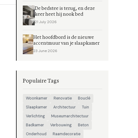
De bedstee is terug, en deze
keer heet hij nook bed
21 July 2026
Het hoofdbord is de nieuwe
accentmuur van je slaapkamer
23 June 2026
Populaire Tags
Woonkamer
Renovatie
Bouclé
Slaapkamer
Architectuur
Tuin
Verlichting
Museumarchitectuur
Badkamer
Verbouwing
Beton
Onderhoud
Raamdecoratie