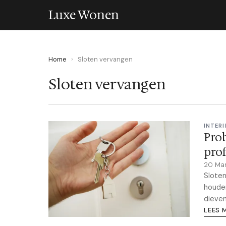
Luxe Wonen
Home
›
Sloten vervangen
Sloten vervangen
INTERI
Prob
prof
20 Ma
Sloten
houden
dieven
LEES 