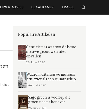
TIPS & ADVIES
SLAAPKAMER
TRAVEL
Populaire Artikelen
Gentleism is waarom de beste
nieuwe gebouwen niet
opvallen
26 June 2026
joen
Waarom dit nieuwe museum
eruitziet als een ruimteschip
uis...
1 August 2026
Sage green is voorbij, dit
groen neemt het over
25 July 2026