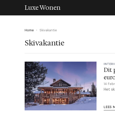
Luxe Wonen
Home
›
Skivakantie
Skivakantie
INTERI
Dit 
eur
14 Feb
Het sk
LEES 