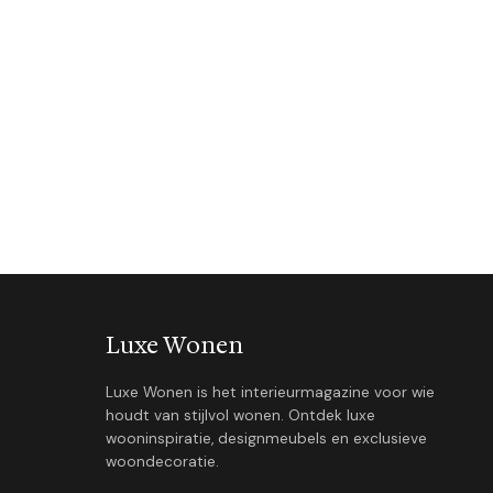
Luxe Wonen
Luxe Wonen is het interieurmagazine voor wie
houdt van stijlvol wonen. Ontdek luxe
wooninspiratie, designmeubels en exclusieve
woondecoratie.