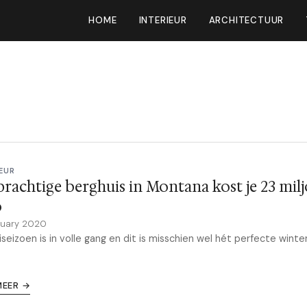
HOME
INTERIEUR
ARCHITECTUUR
EUR
prachtige berghuis in Montana kost je 23 mil
o
ruary 2020
iseizoen is in volle gang en dit is misschien wel hét perfecte winterh
MEER →