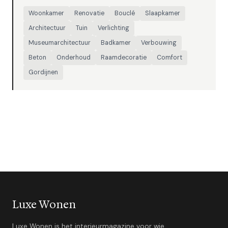
Woonkamer
Renovatie
Bouclé
Slaapkamer
Architectuur
Tuin
Verlichting
Museumarchitectuur
Badkamer
Verbouwing
Beton
Onderhoud
Raamdecoratie
Comfort
Gordijnen
Luxe Wonen
Luxe Wonen is het interieurmagazine voor wie