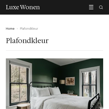
Luxe Wonen
☰
Home
›
Plafondkleur
Plafondkleur