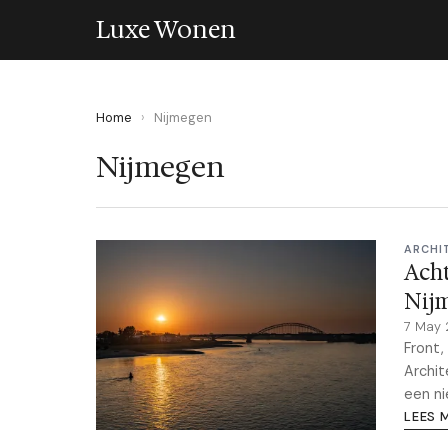
Luxe Wonen
Home
›
Nijmegen
Nijmegen
ARCHI
Acht
Nij
7 May
Front,
Archit
een n
LEES 