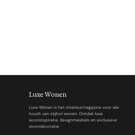
Luxe Wonen
Luxe Wonen is het interieurmagazine voor wie
houdt van stijlvol wonen. Ontdek luxe
wooninspiratie, designmeubels en exclusieve
woondecoratie.