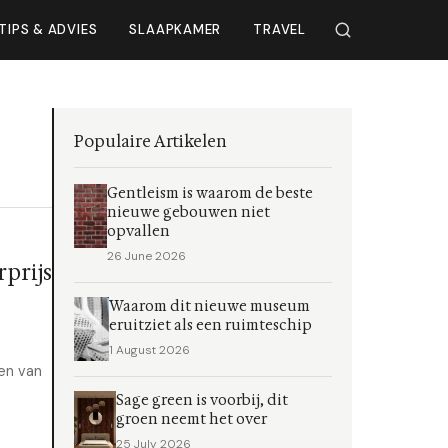
TIPS & ADVIES
SLAAPKAMER
TRAVEL
Populaire Artikelen
Gentleism is waarom de beste
nieuwe gebouwen niet
opvallen
26 June 2026
prijs
Waarom dit nieuwe museum
eruitziet als een ruimteschip
1 August 2026
en van
Sage green is voorbij, dit
groen neemt het over
25 July 2026