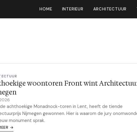
HOME
INTERIEUR
ARCHITECTUUR
TECTUUR
hoekige woontoren Front wint Architectuur
megen
 2026
 de achthoekige Monadnock-toren in Lent, heeft de tiende
ectuurprijs Nijmegen gewonnen. Hier is waarom de jury onomwond
ieuw monument sprak.
MEER →