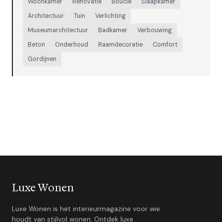
Woonkamer
Renovatie
Bouclé
Slaapkamer
Architectuur
Tuin
Verlichting
Museumarchitectuur
Badkamer
Verbouwing
Beton
Onderhoud
Raamdecoratie
Comfort
Gordijnen
Luxe Wonen
Luxe Wonen is het interieurmagazine voor wie
houdt van stijlvol wonen. Ontdek luxe