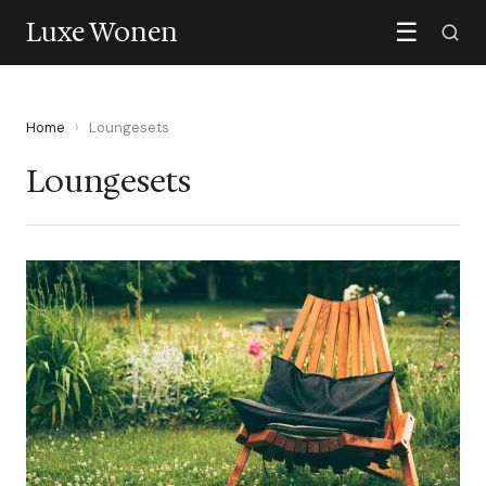
Luxe Wonen
☰
Home
›
Loungesets
Loungesets