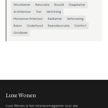
Woonkamer
Renovatie
Bouclé
Slaapkamer
Architectuur
Tuin
Verlichting
Museumarchitectuur
Badkamer
Verbouwing
Beton
Onderhoud
Raamdecoratie
Comfort
Gordijnen
Luxe Wonen
Luxe Wonen is het interieurmagazine voor wie