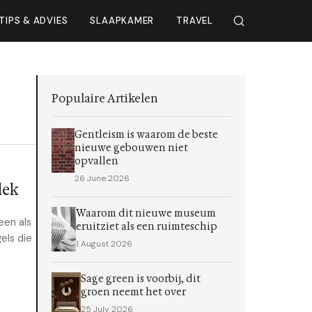
TIPS & ADVIES
SLAAPKAMER
TRAVEL
Populaire Artikelen
Gentleism is waarom de beste
nieuwe gebouwen niet
opvallen
26 June 2026
lek
Waarom dit nieuwe museum
een als
eruitziet als een ruimteschip
gels die
1 August 2026
Sage green is voorbij, dit
groen neemt het over
25 July 2026