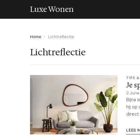
Luxe Wonen
Home
›
Lichtreflectie
Lichtreflectie
TIPS &
Je s
2 Jun
Bijna 
hij op
direct
LEES 