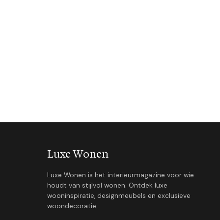
Luxe Wonen
Luxe Wonen is het interieurmagazine voor wie
houdt van stijlvol wonen. Ontdek luxe
wooninspiratie, designmeubels en exclusieve
woondecoratie.