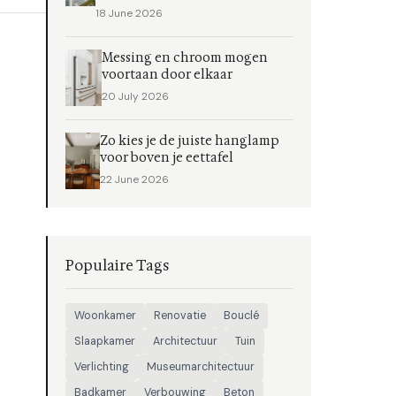
18 June 2026
Messing en chroom mogen
voortaan door elkaar
20 July 2026
Zo kies je de juiste hanglamp
voor boven je eettafel
22 June 2026
Populaire Tags
Woonkamer
Renovatie
Bouclé
Slaapkamer
Architectuur
Tuin
Verlichting
Museumarchitectuur
Badkamer
Verbouwing
Beton