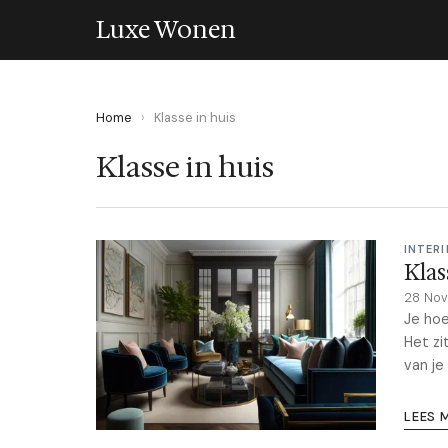
Luxe Wonen
Home
›
Klasse in huis
Klasse in huis
INTERI
Klas
28 No
Je hoe
Het zi
van je 
LEES 