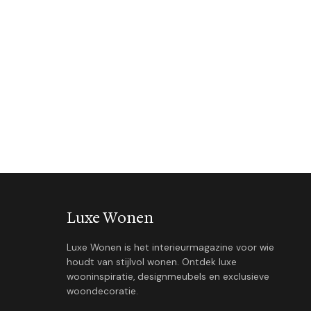
Luxe Wonen
Luxe Wonen is het interieurmagazine voor wie
houdt van stijlvol wonen. Ontdek luxe
wooninspiratie, designmeubels en exclusieve
woondecoratie.