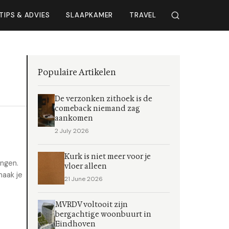
TIPS & ADVIES
SLAAPKAMER
TRAVEL
Populaire Artikelen
De verzonken zithoek is de
comeback niemand zag
aankomen
2 July 2026
Kurk is niet meer voor je
engen.
vloer alleen
maak je
21 June 2026
MVRDV voltooit zijn
bergachtige woonbuurt in
Eindhoven