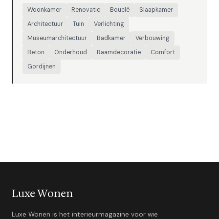
Woonkamer
Renovatie
Bouclé
Slaapkamer
Architectuur
Tuin
Verlichting
Museumarchitectuur
Badkamer
Verbouwing
Beton
Onderhoud
Raamdecoratie
Comfort
Gordijnen
Luxe Wonen
Luxe Wonen is het interieurmagazine voor wie