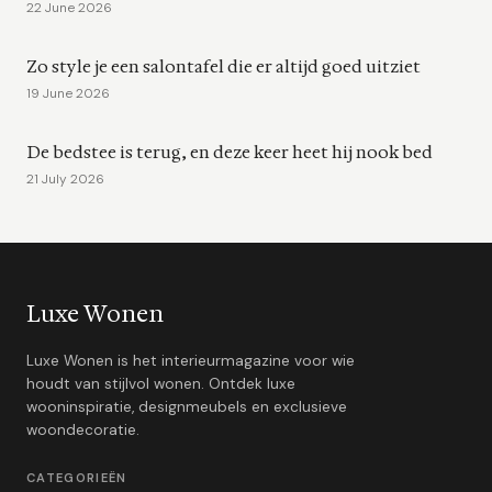
22 June 2026
Zo style je een salontafel die er altijd goed uitziet
19 June 2026
De bedstee is terug, en deze keer heet hij nook bed
21 July 2026
Luxe Wonen
Luxe Wonen is het interieurmagazine voor wie
houdt van stijlvol wonen. Ontdek luxe
wooninspiratie, designmeubels en exclusieve
woondecoratie.
CATEGORIEËN