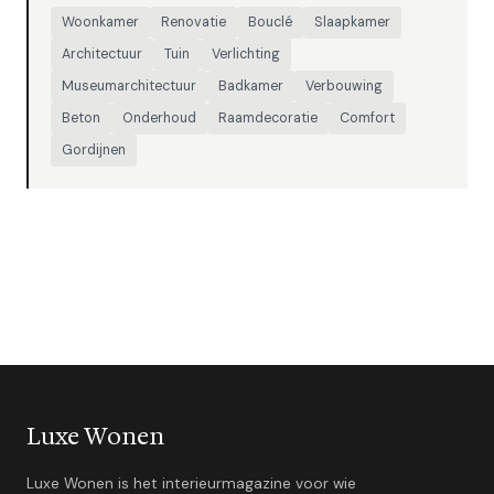
Woonkamer
Renovatie
Bouclé
Slaapkamer
Architectuur
Tuin
Verlichting
Museumarchitectuur
Badkamer
Verbouwing
Beton
Onderhoud
Raamdecoratie
Comfort
Gordijnen
Luxe Wonen
Luxe Wonen is het interieurmagazine voor wie