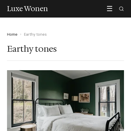
Luxe Wonen
☰
Home
›
Earthy tones
Earthy tones