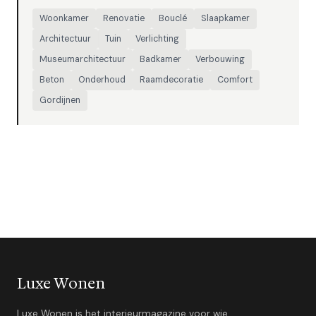
Woonkamer
Renovatie
Bouclé
Slaapkamer
Architectuur
Tuin
Verlichting
Museumarchitectuur
Badkamer
Verbouwing
Beton
Onderhoud
Raamdecoratie
Comfort
Gordijnen
Luxe Wonen
Luxe Wonen is het interieurmagazine voor wie