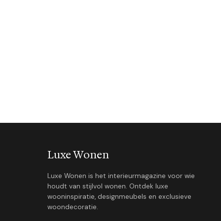
Luxe Wonen
Luxe Wonen is het interieurmagazine voor wie
houdt van stijlvol wonen. Ontdek luxe
wooninspiratie, designmeubels en exclusieve
woondecoratie.