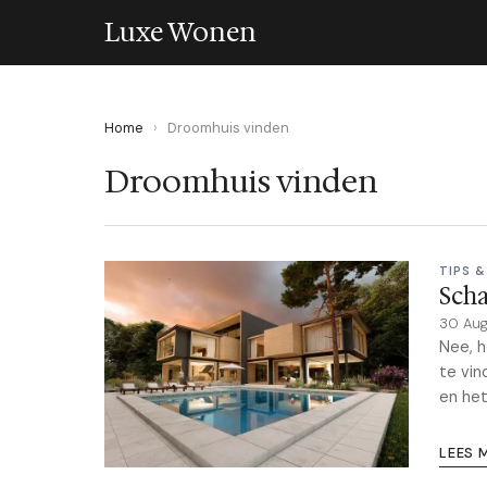
Luxe Wonen
Home
›
Droomhuis vinden
Droomhuis vinden
TIPS &
Scha
30 Au
Nee, h
te vin
en het
LEES 