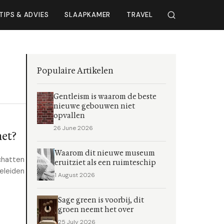
TIPS & ADVIES
SLAAPKAMER
TRAVEL
Populaire Artikelen
Gentleism is waarom de beste
nieuwe gebouwen niet
opvallen
26 June 2026
het?
Waarom dit nieuwe museum
schatten
eruitziet als een ruimteschip
geleiden
1 August 2026
Sage green is voorbij, dit
groen neemt het over
25 July 2026