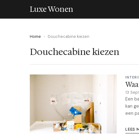
Luxe Wonen
Home
›
Douchecabine kiezen
Douchecabine kiezen
INTERI
Waar
13 Sep
Een ba
kan ge
een pa
LEES 