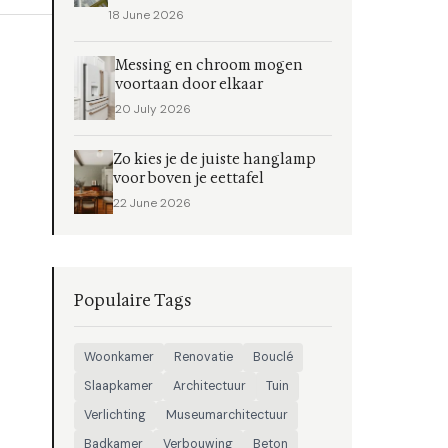
18 June 2026
Messing en chroom mogen
voortaan door elkaar
20 July 2026
Zo kies je de juiste hanglamp
voor boven je eettafel
22 June 2026
Populaire Tags
Woonkamer
Renovatie
Bouclé
Slaapkamer
Architectuur
Tuin
Verlichting
Museumarchitectuur
Badkamer
Verbouwing
Beton