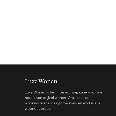
Luxe Wonen
Luxe Wonen is het interieurmagazine voor wie
houdt van stijlvol wonen. Ontdek luxe
wooninspiratie, designmeubels en exclusieve
woondecoratie.