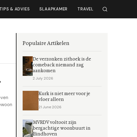
TIPS & ADVIES
SLAAPKAMER
TRAVEL
Populaire Artikelen
De verzonken zithoek is de
comeback niemand zag
aankomen
2 July 2026
?
Kurk is niet meer voor je
even
vloer alleen
gewoon
21 June 2026
MVRDV voltooit zijn
bergachtige woonbuurt in
Eindhoven