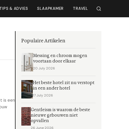
TIPS & ADVIES
SLAAPKAMER
TRAVEL
Populaire Artikelen
Messing en chroom mogen
voortaan door elkaar
20 July 2026
Het beste hotel zit nu verstopt
in een ander hotel
17 July 2026
t is een
jouw
Gentleism is waarom de beste
nieuwe gebouwen niet
opvallen
26 June 2026