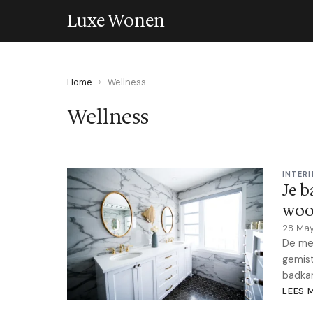
Luxe Wonen
Home
›
Wellness
Wellness
INTERI
Je b
woo
28 Ma
De mee
gemist
badkam
LEES 