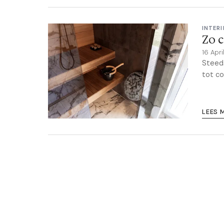
INTERI
Zo c
16 Apr
Steeds
tot co
LEES 