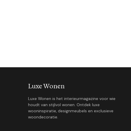
Luxe Wonen
Luxe Wonen is het interieurmagazine voor wie
houdt van stijlvol wonen. Ontdek luxe
wooninspiratie, designmeubels en exclusieve
woondecoratie.