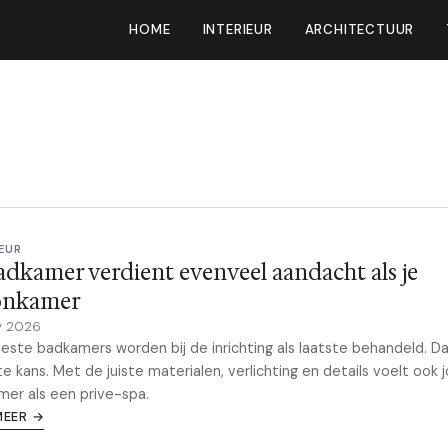
HOME
INTERIEUR
ARCHITECTUUR
EUR
adkamer verdient evenveel aandacht als je
nkamer
y 2026
ste badkamers worden bij de inrichting als laatste behandeld. Da
e kans. Met de juiste materialen, verlichting en details voelt ook 
er als een prive-spa.
MEER →