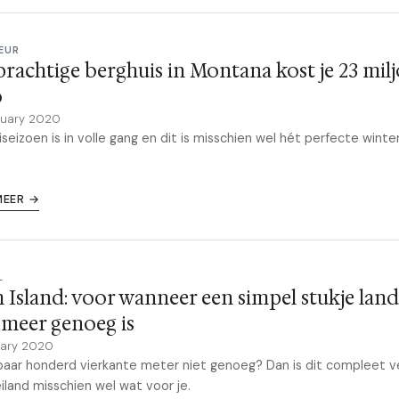
EUR
prachtige berghuis in Montana kost je 23 mil
o
ruary 2020
iseizoen is in volle gang en dit is misschien wel hét perfecte winterh
MEER →
L
 Island: voor wanneer een simpel stukje lan
 meer genoeg is
uary 2020
 paar honderd vierkante meter niet genoeg? Dan is dit compleet v
eiland misschien wel wat voor je.