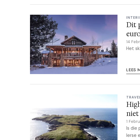
INTERI
Dit 
eur
14 Feb
Het sk
LEES 
TRAVE
High
niet
1 Febr
Is die
Ierse 