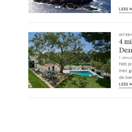
LEES 
INTERI
4 mi
Dea
1 Janu
Heb je
met ge
de ber
LEES 