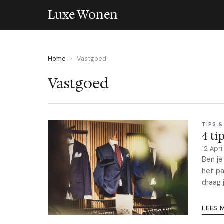
Luxe Wonen
Home
›
Vastgoed
Vastgoed
TIPS &
4 ti
12 Apri
Ben je
het pa
draag 
LEES 