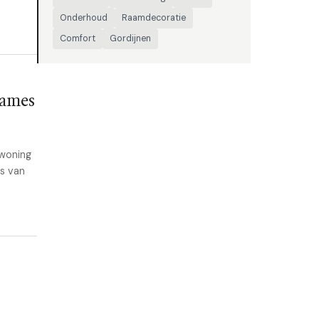
Onderhoud
Raamdecoratie
Comfort
Gordijnen
James
 woning
s van