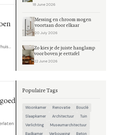
18 June 2026
Messing en chroom mogen
joen
voortaan door elkaar
20 July 2026
uis...
Zo kies je de juiste hanglamp
voor boven je eettafel
22 June 2026
Populaire Tags
dgoed
Woonkamer
Renovatie
Bouclé
Slaapkamer
Architectuur
Tuin
erlaten
Verlichting
Museumarchitectuur
Badkamer
Verbouwing
Beton