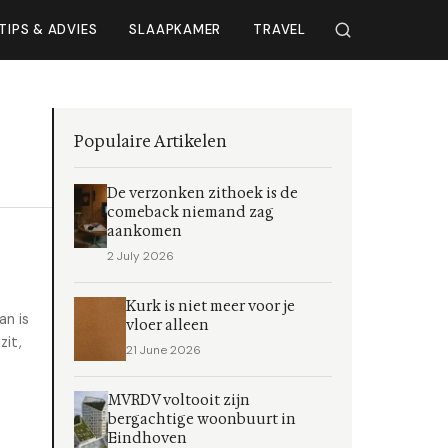
TIPS & ADVIES
SLAAPKAMER
TRAVEL
Populaire Artikelen
De verzonken zithoek is de
comeback niemand zag
aankomen
2 July 2026
Kurk is niet meer voor je
an is
vloer alleen
zit,
21 June 2026
MVRDV voltooit zijn
bergachtige woonbuurt in
Eindhoven