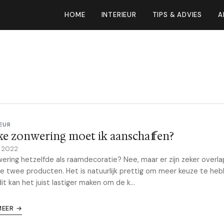
HOME
INTERIEUR
TIPS & ADVIES
A
EUR
e zonwering moet ik aanschaffen?
 2022
wering hetzelfde als raamdecoratie? Nee, maar er zijn zeker overl
ze twee producten. Het is natuurlijk prettig om meer keuze te he
it kan het juist lastiger maken om de k...
MEER →