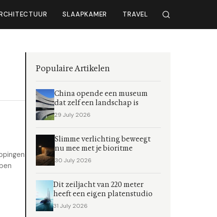
RCHITECTUUR
SLAAPKAMER
TRAVEL
Populaire Artikelen
China opende een museum
dat zelf een landschap is
29 July 2026
Slimme verlichting beweegt
nu mee met je bioritme
appingen
30 July 2026
bben
Dit zeiljacht van 220 meter
heeft een eigen platenstudio
31 July 2026