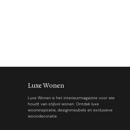
Luxe Wonen
Luxe Wonen is het interieurmagazine voor wie
houdt van stijlvol wonen. Ontdek luxe
wooninspiratie, designmeubels en exclusieve
woondecoratie.