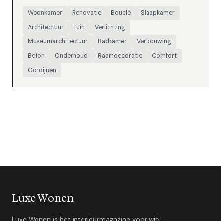
Woonkamer
Renovatie
Bouclé
Slaapkamer
Architectuur
Tuin
Verlichting
Museumarchitectuur
Badkamer
Verbouwing
Beton
Onderhoud
Raamdecoratie
Comfort
Gordijnen
Luxe Wonen
Luxe Wonen is het interieurmagazine voor wie