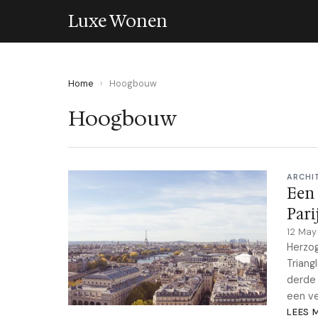
Luxe Wonen
Home
›
Hoogbouw
Hoogbouw
ARCHI
Een 
Parij
12 Ma
Herzog
Triang
derde 
een v
LEES 