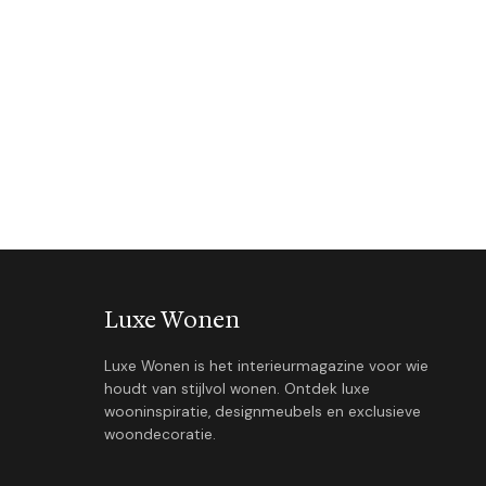
Luxe Wonen
Luxe Wonen is het interieurmagazine voor wie
houdt van stijlvol wonen. Ontdek luxe
wooninspiratie, designmeubels en exclusieve
woondecoratie.