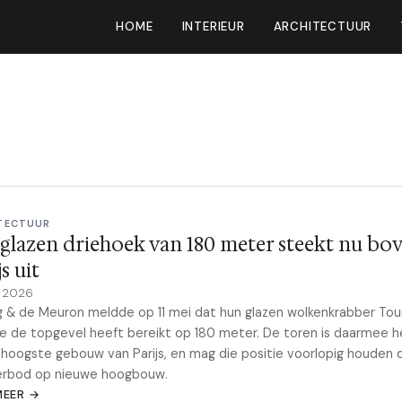
HOME
INTERIEUR
ARCHITECTUUR
TECTUUR
glazen driehoek van 180 meter steekt nu bo
s uit
y 2026
 & de Meuron meldde op 11 mei dat hun glazen wolkenkrabber Tou
le de topgevel heeft bereikt op 180 meter. De toren is daarmee h
hoogste gebouw van Parijs, en mag die positie voorlopig houden 
erbod op nieuwe hoogbouw.
MEER →