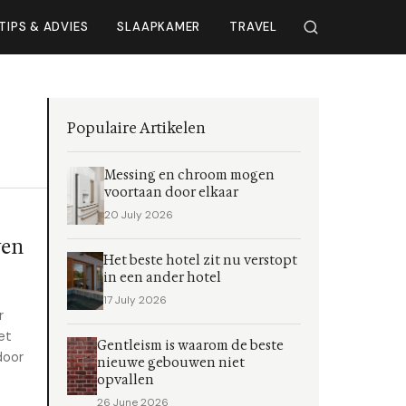
TIPS & ADVIES
SLAAPKAMER
TRAVEL
Populaire Artikelen
Messing en chroom mogen
voortaan door elkaar
20 July 2026
ven
Het beste hotel zit nu verstopt
in een ander hotel
17 July 2026
r
et
Gentleism is waarom de beste
door
nieuwe gebouwen niet
opvallen
26 June 2026