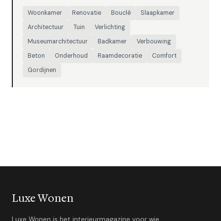
Woonkamer
Renovatie
Bouclé
Slaapkamer
Architectuur
Tuin
Verlichting
Museumarchitectuur
Badkamer
Verbouwing
Beton
Onderhoud
Raamdecoratie
Comfort
Gordijnen
Luxe Wonen
Luxe Wonen is het interieurmagazine voor wie